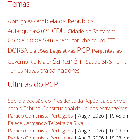
Temas
Assembleia da República
Alpiarça
CDU
Autarquicas2021
Cidade de Santarém
Concelho de Santarém
coruche
couço
CTT
PCP
DORSA
Eleições Legislativas
Perguntas ao
Santarém
SNS
Tomar
Governo
Rio Maior
Saúde
trabalhadores
Torres Novas
Ultimas do PCP
Sobre a decisão do Presidente da República do envio
para o Tribunal Constitucional da Lei dos estrangeiros
Partido Comunista Português
|
Aug 7, 2026 | 19:48 pm
Faleceu Armando Teixeira da Silva
Partido Comunista Português
|
Aug 7, 2026 | 16:19 pm
Partido Comunista Português
|
Aug 7, 2026 | 15:08 pm